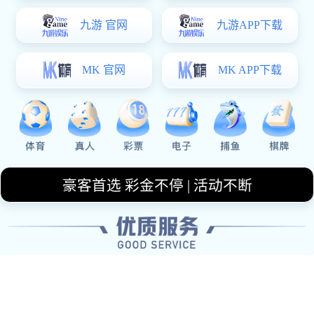
30
Years Of
Experience