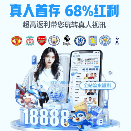
💬边看边聊，弹
幕狂欢点燃观赛
热情！🎉
bian-kan-bian-liao-dan-mu-kuang-huan-dian-ran-
guan-sai-re-qing