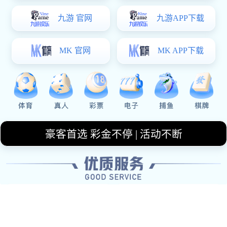
1、球队阵容分析
在这场对决中，双方球队的阵容选择对于比赛结果产生了重
要影响。那不勒斯派出了他们最强的首发阵容，球员们在各
自位置上都表现得相当出色。锋线上的明星球员通过默契配
合多次威胁到对方防线，而中场控制力则为他们提供了源源
不断的进攻支持。
相对而言，AC米兰在阵容上略显短缺，尤其是在后防线上，
他们的几名主力因伤缺席，使得球队整体防守能力受到影
响。这直接导致他们在面对那不勒斯快速且富有侵略性的进
攻时显得捉襟见肘，屡屡被突破。
此外，两队替补席上的深度也反映出不同层次。那不勒斯拥
有多名能随时改变比赛局势的替补球员，而AC米兰则在此方
面明显逊色，这使得他们在比赛进行到后期时未能有效调整
策略，从而丧失了逆转机会。
2、战术布局与执行