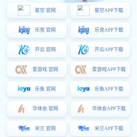
西甲精彩对决那不勒斯大胜
AC米兰引发全场狂欢数据分
析尽显实力
2026-05-24
1
分享
在近期的西甲联赛中，那不勒斯与AC米兰的精彩对决引发了
广泛关注。这场比赛不仅仅是一场足球赛事，更是实力与激
情的较量。最终，那不勒斯以大比分战胜AC米兰，令全场观
众陷入狂欢之中。本文将从四个方面深入分析这场比赛，包
括球队阵容、战术布局、数据统计和球迷反应，以尽显那不
勒斯的强大实力及其背后的故事。